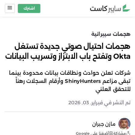
Ski
اشترك
t
conten
هجمات سيبرانية
هجمات احتيال صوتي جديدة تستغل
Okta وتفتح باب الابتزاز وتسريب البيانات
شركات تعلن حوادث ونطاقات بيانات محدودة بينما
تبقى مزاعم ShinyHunters وأرقام السجلات رهناً
للتحقق العلني
تم النشر في فبراير. 03, 2026
مازن جبران
أضفنا على Google
مشاركة