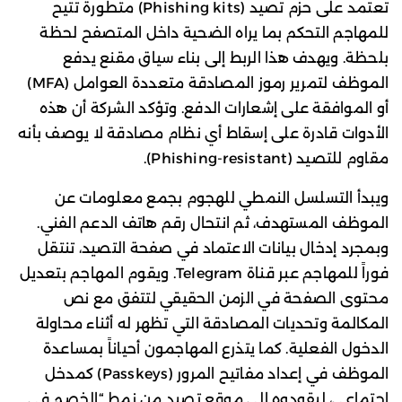
تعتمد على حزم تصيد (Phishing kits) متطورة تتيح
للمهاجم التحكم بما يراه الضحية داخل المتصفح لحظة
بلحظة. ويهدف هذا الربط إلى بناء سياق مقنع يدفع
الموظف لتمرير رموز المصادقة متعددة العوامل (MFA)
أو الموافقة على إشعارات الدفع. وتؤكد الشركة أن هذه
الأدوات قادرة على إسقاط أي نظام مصادقة لا يوصف بأنه
مقاوم للتصيد (Phishing-resistant).
ويبدأ التسلسل النمطي للهجوم بجمع معلومات عن
الموظف المستهدف، ثم انتحال رقم هاتف الدعم الفني.
وبمجرد إدخال بيانات الاعتماد في صفحة التصيد، تنتقل
فوراً للمهاجم عبر قناة Telegram. ويقوم المهاجم بتعديل
محتوى الصفحة في الزمن الحقيقي لتتفق مع نص
المكالمة وتحديات المصادقة التي تظهر له أثناء محاولة
الدخول الفعلية. كما يتذرع المهاجمون أحياناً بمساعدة
الموظف في إعداد مفاتيح المرور (Passkeys) كمدخل
اجتماعي، ليقودوه إلى موقع تصيد من نمط “الخصم في