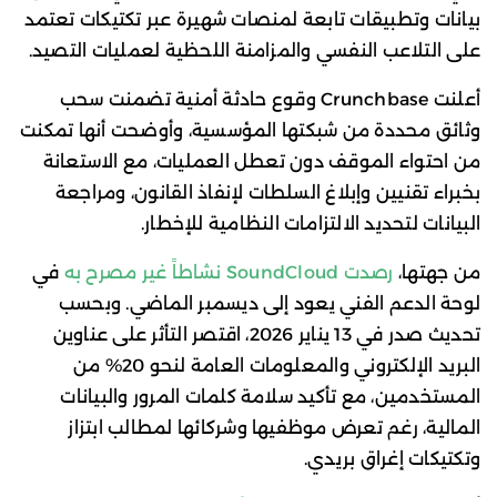
بيانات وتطبيقات تابعة لمنصات شهيرة عبر تكتيكات تعتمد
على التلاعب النفسي والمزامنة اللحظية لعمليات التصيد.
أعلنت Crunchbase وقوع حادثة أمنية تضمنت سحب
وثائق محددة من شبكتها المؤسسية، وأوضحت أنها تمكنت
من احتواء الموقف دون تعطل العمليات، مع الاستعانة
بخبراء تقنيين وإبلاغ السلطات لإنفاذ القانون، ومراجعة
البيانات لتحديد الالتزامات النظامية للإخطار.
من جهتها،
رصدت SoundCloud نشاطاً غير مصرح به
في
لوحة الدعم الفني يعود إلى ديسمبر الماضي. وبحسب
تحديث صدر في 13 يناير 2026، اقتصر التأثر على عناوين
البريد الإلكتروني والمعلومات العامة لنحو 20% من
المستخدمين، مع تأكيد سلامة كلمات المرور والبيانات
المالية، رغم تعرض موظفيها وشركائها لمطالب ابتزاز
وتكتيكات إغراق بريدي.