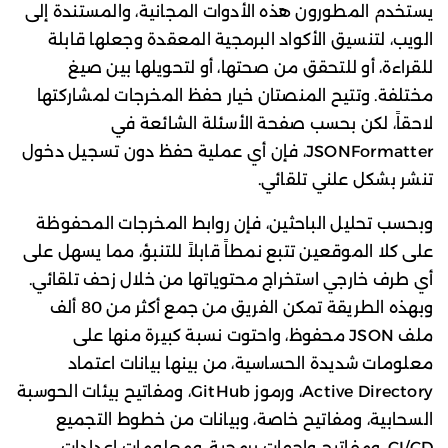
يستخدم المطورون هذه الأدوات المجانية، والمستندة إلى
الويب، لتنسيق الأكواد البرمجية المعقدة وجعلها قابلة
للقراءة، أو للتحقق من صحتها، أو لتحويلها بين صيغ
مختلفة. وتتيح المنصتان خيار حفظ المخرجات لمشاركتها
لاحقاً، لكن بحسب صفحة الأسئلة الشائعة في
JSONFormatter، فإن أي عملية حفظ دون تسجيل دخول
تنشر بشكل علني تلقائي.
وبحسب تحليل الباحثين، فإن روابط المخرجات المحفوظة
على كلا الموقعين تتبع نمطاً قابلاً للتنبؤ، مما يسهل على
أي طرف خارجي استخراج محتوياتها من خلال زحف تلقائي.
وبهذه الطريقة تمكن الفريق من جمع أكثر من 80 ألف
ملف JSON محفوظ، واحتوت نسبة كبيرة منها على
معلومات شديدة الحساسية، من بينها بيانات اعتماد
Active Directory، ورموز GitHub، ومفاتيح بيئات الحوسبة
السحابية، ومفاتيح خاصة، وبيانات من خطوط التجميع
CI/CD، ومفاتيح واجهات برمجية، ومعلومات إعدادات