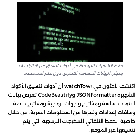
حفظ الشيفرات البرمجية في أدوات تنسيق عبر الإنترنت قد
يعرض البيانات الحساسة للاختراق دون علم المستخدم
اكتشف باحثون في watchTowr أن أدوات تنسيق الأكواد
الشهيرة JSONFormatter وCodeBeautify تعرض بيانات
اعتماد حساسة ومفاتيح واجهات برمجية ومفاتيح خاصة
وملفات إعدادات وغيرها من المعلومات السرية، من خلال
خاصية الحفظ التلقائي للمخرجات البرمجية التي يتم
تنسيقها عبر الموقع.