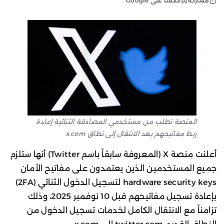
أضفنا على Google
مشاركة
المنصة تطلب من مستخدمي المصادقة الثنائية إعادة
ربط مفاتيحهم بعد الانتقال إلى نطاق x.com
أعلنت منصة X (المعروفة سابقاً باسم Twitter) أنها ستلزم
جميع المستخدمين الذين يعتمدون على مفاتيح الأمان
hardware security keys لتسجيل الدخول الثنائي (2FA)
بإعادة تسجيل مفاتيحهم قبل 10 نوفمبر 2025، وذلك
تزامناً مع الانتقال الكامل لخدمات تسجيل الدخول من