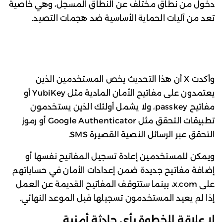
دخول من نطاق مختلف عن النطاق المسجل، وهي خاصية
تعد من آليات الحماية الأساسية ضد هجمات التصيد.
وأكدت X أن هذا التحديث يخص المستخدمين الذين
يعتمدون على مفاتيح الأمان المادية مثل YubiKey أو
مفاتيح passkey، ولا يشمل أولئك الذين يستخدمون
تطبيقات التحقق مثل Google Authenticator أو رموز
التحقق عبر الرسائل النصية القصيرة SMS.
ويمكن للمستخدمين إعادة تسجيل المفاتيح نفسها أو
إضافة مفاتيح جديدة ضمن إعدادات الأمان في حساباتهم
على x.com، بينما ستتوقف المفاتيح القديمة عن العمل
إذا لم يعيد المستخدمون تسجيلها قبل الموعد النهائي.
لا علاقة للخطوة بأي حادثة أمنية