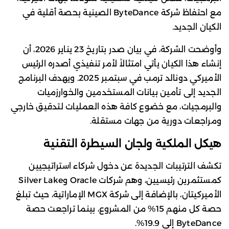
مع احتفاظ شركة ByteDance الصينية بحصة أقلية في
الكيان الجديد.
وأوضحت الشركة، في بيان صدر بتاريخ 23 يناير 2026، أن
إنشاء هذا الكيان يأتي امتثالاً لأمر تنفيذي أصدره الرئيس
الأميركي دونالد ترمب في سبتمبر 2025. ويهدف البرنامج
الجديد إلى تأمين بيانات المستخدمين والخوارزميات
والبرمجيات، مع خضوع كافة هذه العمليات لتدقيق خارجي
ومراجعات دورية من جهات مستقلة.
هيكل الملكية ولجان السيطرة التقنية
تكشف الترتيبات الجديدة عن دخول شركاء استراتيجيين
كمستثمرين رئيسيين، وهم شركات Oracle وSilver Lake
الأميركيتان، بالإضافة إلى شركة MGX الإماراتية، حيث تبلغ
حصة كل منهم 15% من المشروع، بينما تراجعت حصة
ByteDance إلى 19.9%.