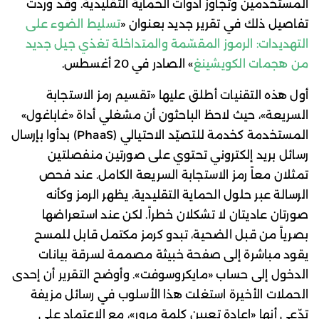
المستخدمين وتجاوز أدوات الحماية التقليدية. وقد وردت
تفاصيل ذلك في تقرير جديد بعنوان «
تسليط الضوء على
التهديدات: الرموز المقسّمة والمتداخلة تغذي جيل جديد
من هجمات الكويشينغ
» الصادر في 20 أغسطس.
أول هذه التقنيات أطلق عليها «تقسيم رمز الاستجابة
السريعة»، حيث لاحظ الباحثون أن مشغلي أداة «غاباغول»
المستخدمة كخدمة للتصيّد الاحتيالي (PhaaS) بدأوا بإرسال
رسائل بريد إلكتروني تحتوي على صورتين منفصلتين
تمثلان معاً رمز الاستجابة السريعة الكامل. عند فحص
الرسالة عبر حلول الحماية التقليدية، يظهر الرمز وكأنه
صورتان عاديتان لا تشكلان خطراً. لكن عند استعراضها
بصرياً من قبل الضحية، تبدو كرمز مكتمل قابل للمسح
يقود مباشرة إلى صفحة خبيثة مصممة لسرقة بيانات
الدخول إلى حساب «مايكروسوفت». وأوضح التقرير أن إحدى
الحملات الأخيرة استغلت هذا الأسلوب في رسائل مزيفة
تدّعي أنها «إعادة تعيين كلمة مرور»، مع الاعتماد على