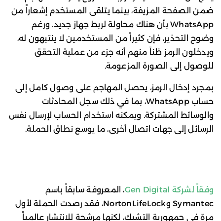
ضمن الصفحة المزيفة، بينما يتلقى المستخدم إشعاراً من
WhatsApp بأن هناك محاولة لربط جهاز جديد. ورغم
وضوح التحذير، فإن كثيراً من المستخدمين لا ينتبهون له،
ويدخلون الرمز ظناً منهم أنه جزء من عملية التحقق
للوصول إلى الصورة المزعومة.
بمجرد إدخال الرمز، يحصل المهاجم على وصول كامل إلى
حساب WhatsApp، بما في ذلك سجل المحادثات
والوسائط المشتركة. ويمكنه استخدام الحساب لإرسال نفس
الرسائل إلى جهات اتصال أخرى، ما يوسع نطاق الحملة.
وفقاً لشركة Gen Digital
، المعروفة سابقاً باسم
Symantec وNortonLifeLock، فقد رصدت الحملة لأول
مرة في جمهورية التشيك، لكنها مرشحة للانتشار عالمياً