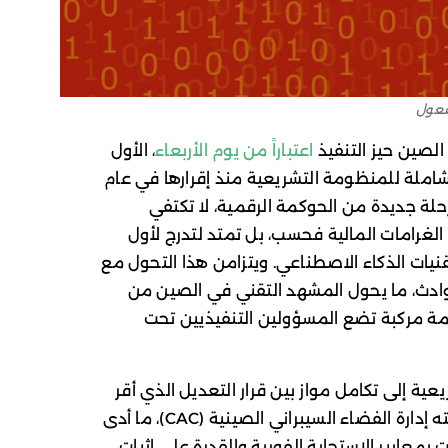
فعول
لصين حيز التنفيذ
اعتباراً من يوم الأربعاء
، الأول
ة كبرى وشاملة للمنظومة التشريعية منذ إقرارها في عام
مرحلة جديدة من الحوكمة الرقمية، لا تكتفي
الغرامات المالية فحسب، بل تمتد لتدرج لأول
نيات الذكاء الاصطناعي. ويتزامن هذا التحول مع
حوادث، ما يحول المشهد التقني في الصين من
مة مركبة تضع المسؤولين التنفيذيين تحت
عية إلى تكامل مواز بين قرار التعديل الذي أقر
في أكتوبر 2025، ونظام الإبلاغ الذي وضعته إدارة الفضاء السيبراني الصينية (CAC)، ما أدى
بمعايير الاستجابة الفورية والقدرة على إثبات