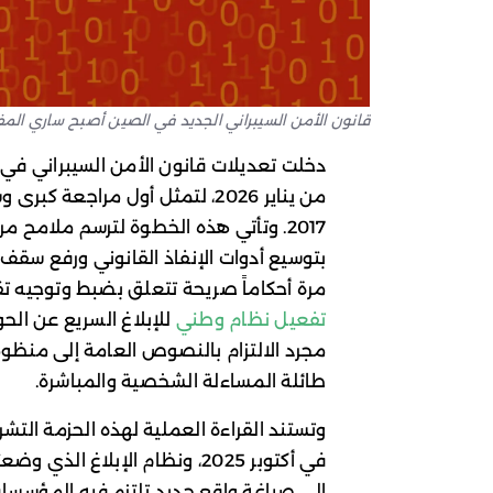
قانون الأمن السيبراني الجديد في الصين أصبح ساري الم
دخلت تعديلات قانون الأمن السيبراني في ا
من يناير 2026، لتمثل أول مراجع
2017. وتأتي هذه الخطوة لترسم ملامح 
بتوسيع أدوات الإنفاذ القانوني ورفع سقف 
مرة أحكاماً صريحة تتعلق بضبط وتوجيه تق
تفعيل نظام وطني
للإبلاغ السريع عن ال
مجرد الالتزام بالنصوص العامة إلى منظو
طائلة المساءلة الشخصية والمباشرة.
وتستند القراءة العملية لهذه الحزمة التشري
إلى صياغة واقع جديد تلتزم فيه المؤسسات 