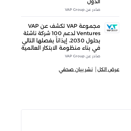
الدول
صادر عن VAP Group
مجموعة VAP تكشف عن VAP
Ventures لدعم 100 شركة ناشئة
بحلول 2030، إيذاناً بفصلها التالي
في بناء منظومة الابتكار العالمية
صادر عن VAP Group
عرض الكل
نشر بيان صحفي