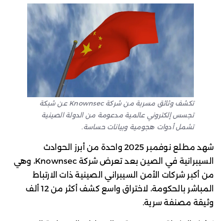
تكشف وثائق مسربة من شركة Knownsec عن شبكة
تجسس إلكتروني عالمية مدعومة من الدولة الصينية
تشمل أدوات هجومية وبيانات حساسة.
شهد مطلع نوفمبر 2025 واحدة من أبرز الحوادث
السيبرانية في الصين بعد تعرض شركة Knownsec، وهي
من أكبر شركات الأمن السيبراني الصينية ذات الارتباط
المباشر بالحكومة، لاختراق واسع كشف أكثر من 12 ألف
وثيقة مصنفة سرية.