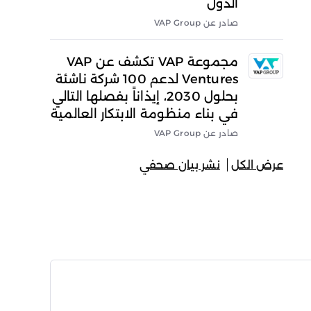
الدول
صادر عن VAP Group
مجموعة VAP تكشف عن VAP
Ventures لدعم 100 شركة ناشئة
بحلول 2030، إيذاناً بفصلها التالي
في بناء منظومة الابتكار العالمية
صادر عن VAP Group
عرض الكل
نشر بيان صحفي