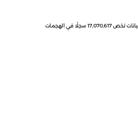
وفيما يخص الأثر الرقمي، فقد تم تسريب بيانات تخص 17,070,617 سجلًا في الهجمات