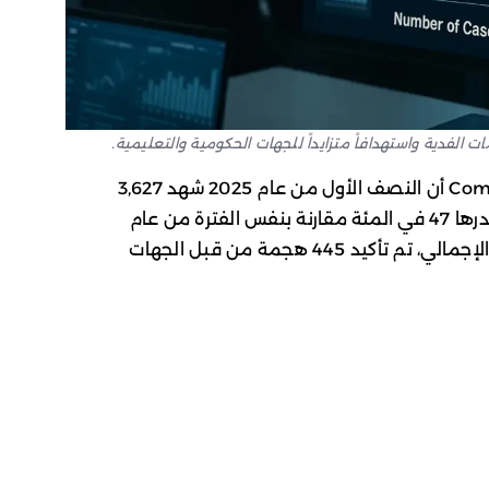
أظهرت بيانات جديدة من منصة Comparitech أن النصف الأول من عام 2025 شهد 3,627
هجمة فدية على مستوى العالم، بزيادة قدرها 47 في المئة مقارنة بنفس الفترة من عام
2024 والتي سجلت 2,472 هجمة. من هذا الإجمالي، تم تأكيد 445 هجمة من قبل الجهات