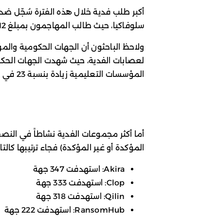
أكبر طلب فدية خلال هذه الفترة سُجّل ضد
سلوفاكيا، حيث طالب المهاجمون بمبلغ 12 مليون دولار في يناير 2025، إلا أن الطلب لم يُلبَّ.
ولاحظ الباحثون أن الجهات الحكومية والم
المؤسسات التعليمية زيادة بنسبة 23 في المئة.
المؤكدة أو غير المؤكدة) فجاء ترتيبها كالتا
Akira: استهدفت 347 جهة
Clop: استهدفت 333 جهة
Qilin: استهدفت 318 جهة
RansomHub: استهدفت 222 جهة